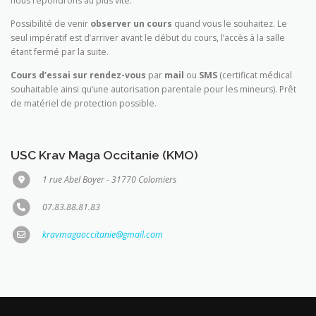
nous répondrons au plus vite.
Possibilité de venir
observer un cours
quand vous le souhaitez. Le
seul impératif est d’arriver avant le début du cours, l’accès à la salle
étant fermé par la suite.
Cours d’essai sur rendez-vous
par
mail
ou
SMS
(certificat médical
souhaitable ainsi qu’une autorisation parentale pour les mineurs). Prêt
de matériel de protection possible.
USC Krav Maga Occitanie (KMO)
1 rue Abel Boyer - 31770 Colomiers
07.83.88.81.83
kravmagaoccitanie@gmail.com