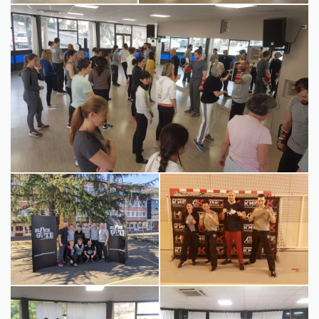
Stage pour la journée internationale du droit des femmes 2020
KMO au Black Gate 2020
KMO au stage d'hiver 2019 avec
Greg MMA
Stage de Noël 2019
Cours Prépa Physique avec Karim
Coaching